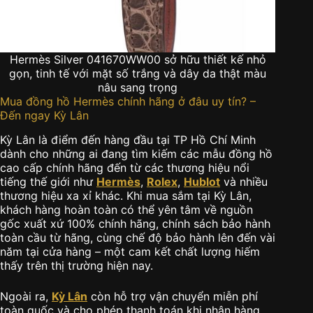
Hermès Silver 041670WW00 sở hữu thiết kế nhỏ
gọn, tinh tế với mặt số trắng và dây da thật màu
nâu sang trọng
Mua đồng hồ Hermès chính hãng ở đâu uy tín? –
Đến ngay Kỳ Lân
Kỳ Lân là điểm đến hàng đầu tại TP Hồ Chí Minh
dành cho những ai đang tìm kiếm các mẫu đồng hồ
cao cấp chính hãng đến từ các thương hiệu nổi
tiếng thế giới như
Hermès
,
Rolex
,
Hublot
và nhiều
thương hiệu xa xỉ khác. Khi mua sắm tại Kỳ Lân,
khách hàng hoàn toàn có thể yên tâm về nguồn
gốc xuất xứ 100% chính hãng, chính sách bảo hành
toàn cầu từ hãng, cùng chế độ bảo hành lên đến vài
năm tại cửa hàng – một cam kết chất lượng hiếm
thấy trên thị trường hiện nay.
Ngoài ra,
Kỳ Lân
còn hỗ trợ vận chuyển miễn phí
toàn quốc và cho phép thanh toán khi nhận hàng,