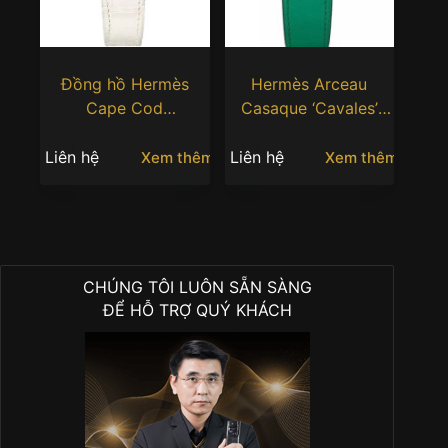
Đồng hồ Hermès
Hermès Arceau
Cape Cod
Casaque ‘Cavales’
W054710WW00
36mm mặt số tráng
31mm mặt xà cừ tự
men
Liên hệ
Liên hệ
Xem thêm
Xem thêm
nhiên
CHÚNG TÔI LUÔN SẴN SÀNG
ĐỂ HỖ TRỢ QUÝ KHÁCH