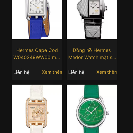
Hermes Cape Cod
Đồng hồ Hermes
W040249WW00 mặt
Medor Watch mặt số
số bạc opaline cổ
bạc opaline
điển
Liên hệ
Liên hệ
Xem thêm
Xem thêm