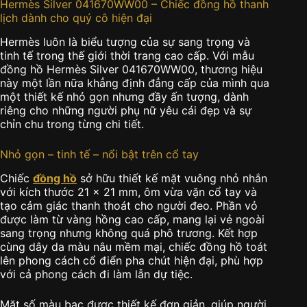
Hermès Silver 041670WW00 – Chiếc đồng hồ thanh
lịch dành cho quý cô hiện đại
Hermès luôn là biểu tượng của sự sang trọng và
tinh tế trong thế giới thời trang cao cấp. Với mẫu
đồng hồ Hermès Silver 041670WW00, thương hiệu
này một lần nữa khẳng định đẳng cấp của mình qua
một thiết kế nhỏ gọn nhưng đầy ấn tượng, dành
riêng cho những người phụ nữ yêu cái đẹp và sự
chỉn chu trong từng chi tiết.
Nhỏ gọn – tinh tế – nổi bật trên cổ tay
Chiếc
đồng hồ
sở hữu thiết kế mặt vuông nhỏ nhắn
với kích thước 21 x 21 mm, ôm vừa vặn cổ tay và
tạo cảm giác thanh thoát cho người đeo. Phần vỏ
được làm từ vàng hồng cao cấp, mang lại vẻ ngoài
sang trọng nhưng không quá phô trương. Kết hợp
cùng dây da màu nâu mềm mại, chiếc đồng hồ toát
lên phong cách cổ điển pha chút hiện đại, phù hợp
với cả phong cách đi làm lẫn dự tiệc.
Mặt số màu bạc được thiết kế đơn giản, giúp người