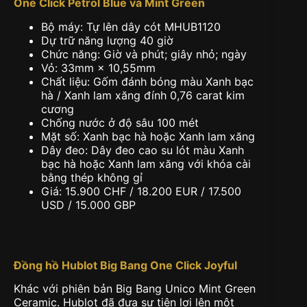
One Click Petrol Blue và Mint Green
Bộ máy: Tự lên dây cót MHUB1120
Dự trữ năng lượng 40 giờ
Chức năng: Giờ và phút; giây nhỏ; ngày
Vỏ: 33mm × 10,55mm
Chất liệu: Gốm đánh bóng màu Xanh bạc
hà / Xanh lam xăng đính 0,76 carat kim
cương
Chống nước ở độ sâu 100 mét
Mặt số: Xanh bạc hà hoặc Xanh lam xăng
Dây đeo: Dây đeo cao su lót màu Xanh
bạc hà hoặc Xanh lam xăng với khóa cài
bằng thép không gỉ
Giá: 15.900 CHF / 18.200 EUR / 17.500
USD / 15.000 GBP
Đồng hồ
Hublot Big Bang One Click Joyful
Khác với phiên bản Big Bang Unico Mint Green
Ceramic. Hublot đã đưa sự tiện lợi lên một