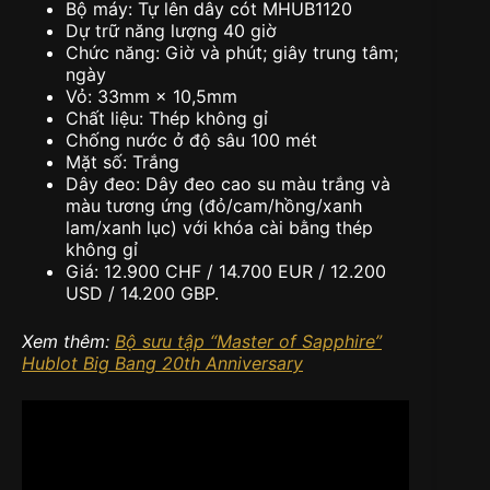
Bộ máy: Tự lên dây cót MHUB1120
Dự trữ năng lượng 40 giờ
Chức năng: Giờ và phút; giây trung tâm;
ngày
Vỏ: 33mm × 10,5mm
Chất liệu: Thép không gỉ
Chống nước ở độ sâu 100 mét
Mặt số: Trắng
Dây đeo: Dây đeo cao su màu trắng và
màu tương ứng (đỏ/cam/hồng/xanh
lam/xanh lục) với khóa cài bằng thép
không gỉ
Giá: 12.900 CHF / 14.700 EUR / 12.200
USD / 14.200 GBP.
Xem thêm:
Bộ sưu tập “Master of Sapphire”
Hublot Big Bang 20th Anniversary