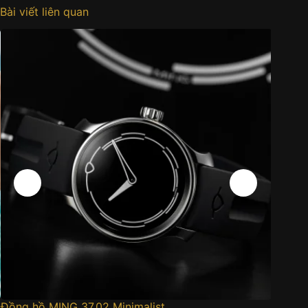
Bài viết liên quan
Đồng hồ MING 37.02 Minimalist
Đồng h