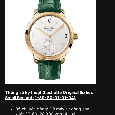
Thông số kỹ thuật Glashütte Original Sixties
Small Second (1-39-60-01-01-04)
Bộ chuyển động: Cỡ máy tự động sản
xuất 39-60, 28.800 vph (4 Hz)