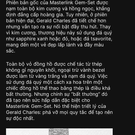
Phiên bản gốc của Masterlink Gem-Set được
nạm toàn bộ kim cương và hồng ngọc, khẳng
định đẳng cấp hoàng gia. Tuy nhiên, ở phiên
bản hiện đại, Gerald Charles đã tiết chế hơn
nhưng vẫn tạo ra sự nổi bật đầy thu hút. Thay
vì kim cương, thương hiệu này sử dụng đá quý
như sapphire xanh hoặc đỏ, hoặc đá tsavorite,
mang đến một vẻ đẹp lấp lánh và đầy màu
sắc.
Toàn bộ vỏ đồng hồ được chế tác từ thép
không gỉ nguyên khối, ngoại trừ vành bezel
được làm từ vàng trắng và nạm đá quý. Việc
sử dụng đá quý một cách xa hoa trên một
chiếc đồng hồ thể thao bằng thép là điều khá
bất thường. Nhưng chính sự “bất thường” đó
đã tạo nên sức hấp dẫn đặc biệt cho
Masterlink Gem-Set. Nó thể hiện triết lý của
Gerald Charles: phá vỡ mọi quy tắc để tạo nên
sự độc nhất.