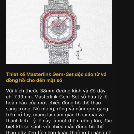
Thiết kế Masterlink Gem-Set độc đáo từ vỏ
đồng hồ cho đến mặt số
Với kích thước 38mm đường kính và độ dày
chỉ 7.99mm. Masterlink Gem-Set sở hữu tỷ lệ
hoàn hảo của một chiếc đồng hồ thể thao
sang trọng. Nó mỏng, rộng và nằm gọn gàng
trên cổ tay, mang lại cảm giác thoải mái và
thanh lịch. Tỷ lệ này là một điểm cộng lớn, đặc
biệt khi so sánh với nhiều mẫu đồng hồ thể
thao dây đeo tích hợp khác thường bị nặng nề