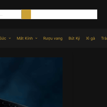
Sức
Mắt Kính
Rượu vang
Bút Ký
Xì gà
Trà