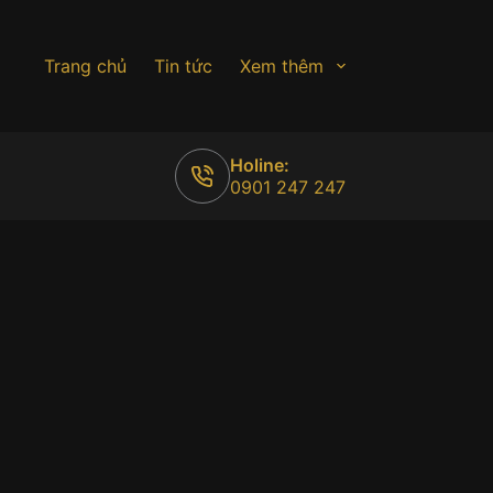
Trang chủ
Tin tức
Xem thêm
Holine:
0901 247 247