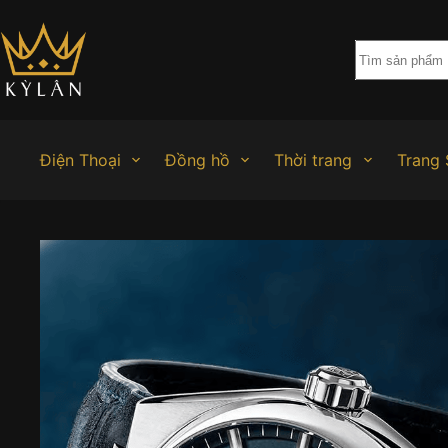
Chuyển
đến
phần
nội
dung
Điện Thoại
Đồng hồ
Thời trang
Trang 