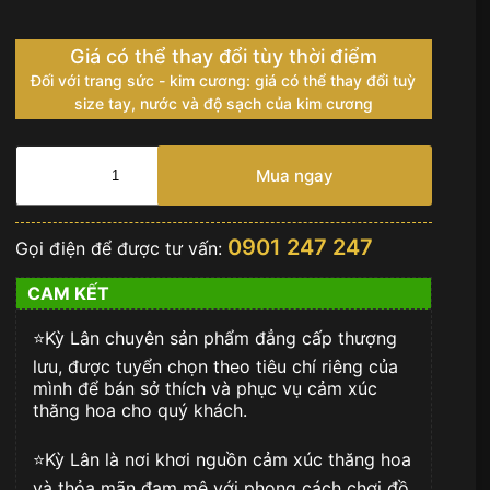
Giá có thể thay đổi tùy thời điểm
Đối với trang sức - kim cương: giá có thể thay đổi tuỳ
size tay, nước và độ sạch của kim cương
Đồng
hồ
Mua ngay
Franck
Muller
Vanguard
0901 247 247
Gọi điện để được tư vấn:
Yachting
-
CAM KẾT
V41
SC
⭐️Kỳ Lân chuyên sản phẩm đẳng cấp thượng
DT
mặt
lưu, được tuyển chọn theo tiêu chí riêng của
số
mình để bán sở thích và phục vụ cảm xúc
xanh
thăng hoa cho quý khách.
số
lượng
⭐️Kỳ Lân là nơi khơi nguồn cảm xúc thăng hoa
và thỏa mãn đam mê với phong cách chơi đồ