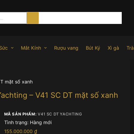
Sức
Mắt Kính
Rượu vang
Bút Ký
Xì gà
Trà
DT mặt số xanh
achting – V41 SC DT mặt số xanh
MÃ SẢN PHẨM:
V41 SC DT YACHTING
Tình trạng:
Hàng mới
155.000.000
₫