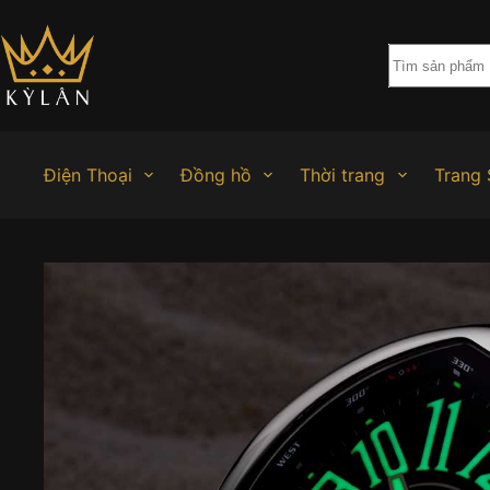
Chuyển
đến
phần
nội
dung
Điện Thoại
Đồng hồ
Thời trang
Trang 