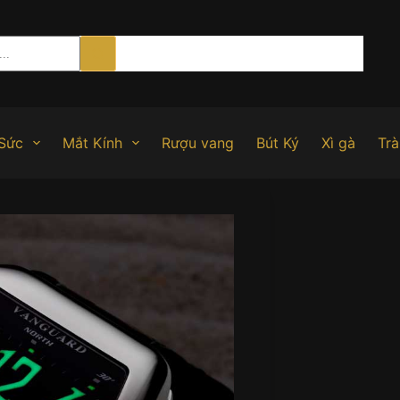
Sức
Mắt Kính
Rượu vang
Bút Ký
Xì gà
Trà