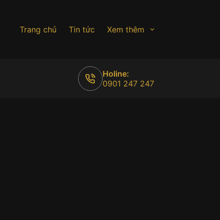
Trang chủ
Tin tức
Xem thêm
Holine:
0901 247 247