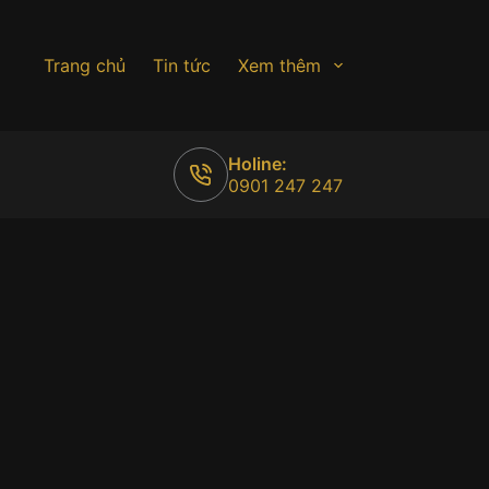
Trang chủ
Tin tức
Xem thêm
Holine:
0901 247 247