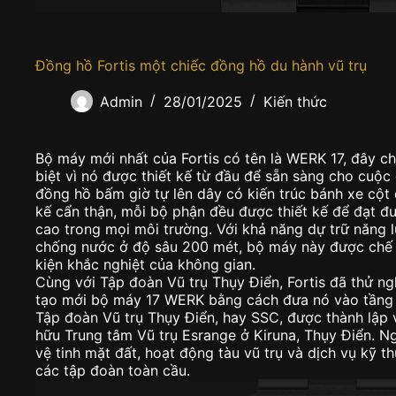
Đồng hồ Fortis một chiếc đồng hồ du hành vũ trụ
Admin
28/01/2025
Kiến thức
Bộ máy mới nhất của Fortis có tên là WERK 17, đây c
biệt vì nó được thiết kế từ đầu để sẵn sàng cho cuộc
đồng hồ bấm giờ tự lên dây có kiến trúc bánh xe cột 
kế cẩn thận, mỗi bộ phận đều được thiết kế để đạt đ
cao trong mọi môi trường. Với khả năng dự trữ năng 
chống nước ở độ sâu 200 mét, bộ máy này được chế 
kiện khắc nghiệt của không gian.
Cùng với Tập đoàn Vũ trụ Thụy Điển, Fortis đã thử ngh
tạo mới bộ máy 17 WERK bằng cách đưa nó vào tầng 
Tập đoàn Vũ trụ Thụy Điển, hay SSC, được thành lập
hữu Trung tâm Vũ trụ Esrange ở Kiruna, Thụy Điển. N
vệ tinh mặt đất, hoạt động tàu vũ trụ và dịch vụ kỹ t
các tập đoàn toàn cầu.