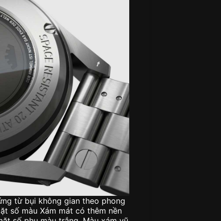
ứng từ bụi không gian theo phong
. Mặt số màu Xám mát có thêm nền
mặt số phụ màu trắng. Màu xám vũ