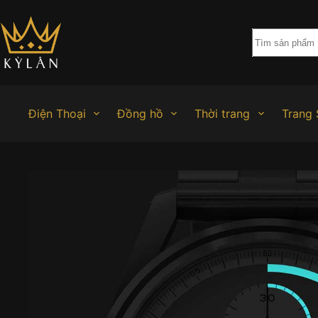
Chuyển
đến
phần
nội
dung
Điện Thoại
Đồng hồ
Thời trang
Trang 