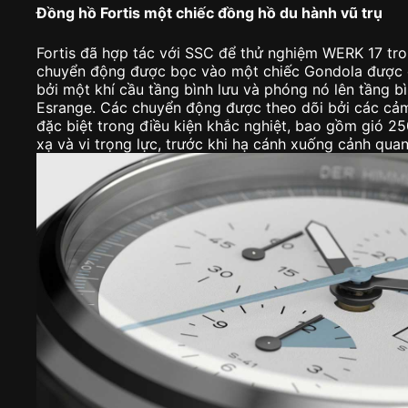
Đồng hồ Fortis một chiếc đồng hồ du hành vũ trụ
Fortis đã hợp tác với SSC để thử nghiệm WERK 17 tro
chuyển động được bọc vào một chiếc Gondola được c
bởi một khí cầu tầng bình lưu và phóng nó lên tầng bì
Esrange. Các chuyển động được theo dõi bởi các cảm
đặc biệt trong điều kiện khắc nghiệt, bao gồm gió 25
xạ và vi trọng lực, trước khi hạ cánh xuống cảnh qua