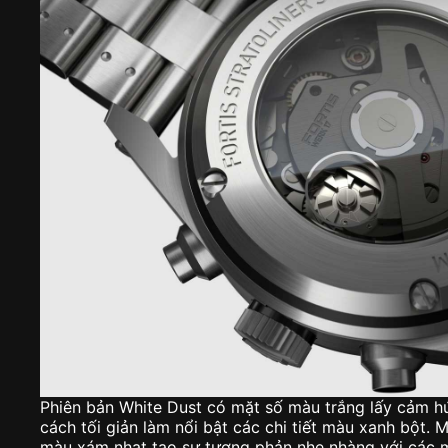
Phiên bản White Dust có mặt số màu trắng lấy cảm h
cách tối giản làm nổi bật các chi tiết màu xanh bột
màu xám nhạt tạo sự tương phản nhẹ nhàng với các 