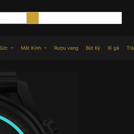
Sức
Mắt Kính
Rượu vang
Bút Ký
Xì gà
Trà