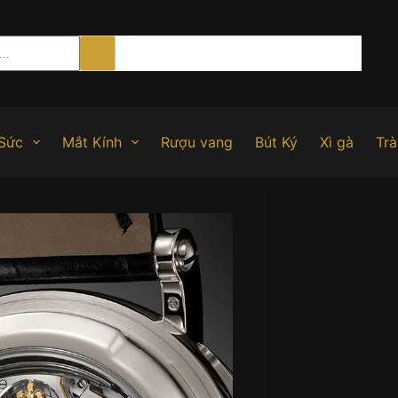
Sức
Mắt Kính
Rượu vang
Bút Ký
Xì gà
Trà