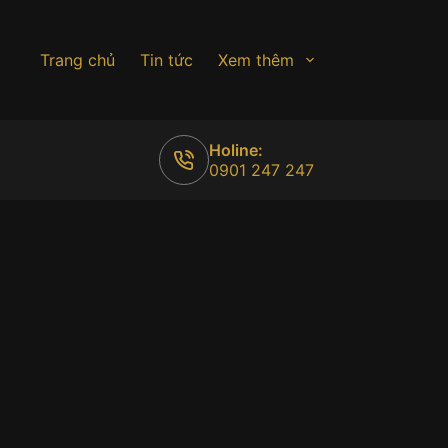
Trang chủ
Tin tức
Xem thêm
Holine:
0901 247 247