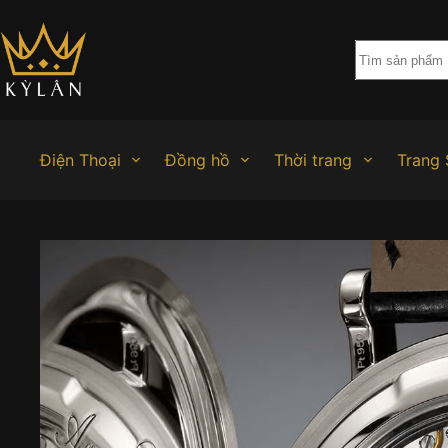
Chuyển
đến
phần
nội
dung
Điện Thoại
Đồng hồ
Thời trang
Trang 