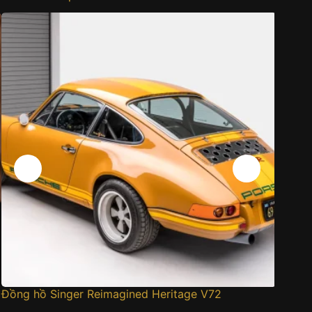
Đồng hồ Singer Reimagined Heritage V72
Cartier
gấm sa