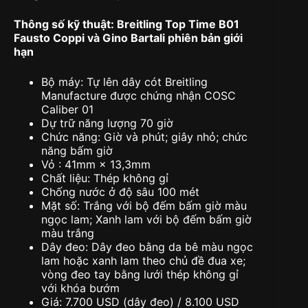
Thông số kỹ thuật: Breitling Top Time B01
Fausto Coppi và Gino Bartali phiên bản giới
hạn
Bộ máy: Tự lên dây cót Breitling
Manufacture được chứng nhận COSC
Caliber 01
Dự trữ năng lượng 70 giờ
Chức năng: Giờ và phút; giây nhỏ; chức
năng bấm giờ
Vỏ : 41mm × 13,3mm
Chất liệu: Thép không gỉ
Chống nước ở độ sâu 100 mét
Mặt số: Trắng với bộ đếm bấm giờ màu
ngọc lam; Xanh lam với bộ đếm bấm giờ
màu trắng
Dây đeo: Dây đeo bằng da bê màu ngọc
lam hoặc xanh lam theo chủ đề đua xe;
vòng đeo tay bằng lưới thép không gỉ
với khóa bướm
Giá: 7.700 USD (dây đeo) ​​/ 8.100 USD