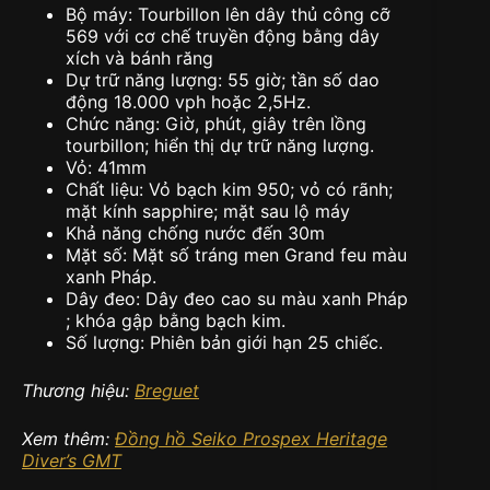
Bộ máy: Tourbillon lên dây thủ công cỡ
569 với cơ chế truyền động bằng dây
xích và bánh răng
Dự trữ năng lượng: 55 giờ; tần số dao
động 18.000 vph hoặc 2,5Hz.
Chức năng: Giờ, phút, giây trên lồng
tourbillon; hiển thị dự trữ năng lượng.
Vỏ: 41mm
Chất liệu: Vỏ bạch kim 950; vỏ có rãnh;
mặt kính sapphire; mặt sau lộ máy
Khả năng chống nước đến 30m
Mặt số: Mặt số tráng men Grand feu màu
xanh Pháp.
Dây đeo: Dây đeo cao su màu xanh Pháp
; khóa gập bằng bạch kim.
Số lượng: Phiên bản giới hạn 25 chiếc.
Thương hiệu:
Breguet
Xem thêm:
Đồng hồ Seiko Prospex Heritage
Diver’s GMT