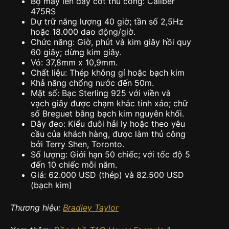
Bộ máy lên dây cót thủ công: Caliber
475RS
Dự trữ năng lượng 40 giờ; tần số 2,5Hz
hoặc 18.000 dao động/giờ.
Chức năng: Giờ, phút và kim giây hồi quy
60 giây; dừng kim giây.
Vỏ: 37,8mm x 10,9mm.
Chất liệu: Thép không gỉ hoặc bạch kim
Khả năng chống nước đến 50m.
Mặt số: Bạc Sterling 925 với viền và
vạch giây được chạm khắc tinh xảo; chữ
số Breguet bằng bạch kim nguyên khối.
Dây đeo: Kiểu đuôi hải ly hoặc theo yêu
cầu của khách hàng, được làm thủ công
bởi Terry Shen, Toronto.
Số lượng: Giới hạn 50 chiếc; với tốc độ 5
đến 10 chiếc mỗi năm.
Giá: 62.000 USD (thép) và 82.500 USD
(bạch kim)
Thương hiệu:
Bradley Taylor