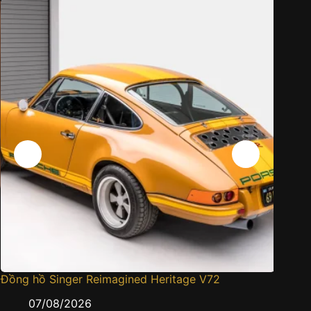
Đồng hồ Singer Reimagined Heritage V72
Cartier
gấm sa
07/08/2026