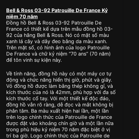
Bell & Ross 03-92 Patrouille De France Kỷ
niệm 70 năm
Đồng hồ Bell & Ross 03-92 Patrouille De
France có thiết kế dựa trên mẫu đồng hồ 03-
92 của hãng Bell & Ross. Nó có mặt số màu
xanh lá cây và dây đeo bằng da màu xanh.
Trên mặt số, có hình ảnh của logo Patrouille
De France và chữ kỷ niệm “70 ans” (70 năm)
để tôn vinh sự kiện này.
Về tính năng, đồng hồ này có một máy cơ tự
động và chức năng hiển thị giờ, phút và giây.
Vỏ đồng hồ được làm bằng thép không gỉ, và
kích thước của nó là 42mm, phù hợp với đa số
kích thước cổ tay. Với một thiết kế độc đáo,
đồng hồ vẫn rõ ràng, dễ đọc và mắt không bị
phân tâm. Ba màu xuất hiện hai lần, một lần
trên logo chính thức của Patrouille de France
được đặt vào khoảng chín giờ và một lần nữa
trong phù hiệu kỷ niệm 70 năm đặc biệt ở vị
trí ba giờ. Logo chính thức của Patrouille de