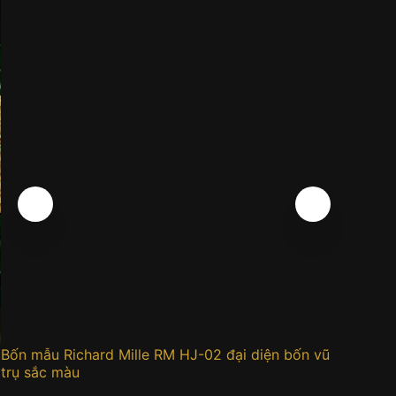
Bốn mẫu Richard Mille RM HJ-02 đại diện bốn vũ
Đồng h
trụ sắc màu
0