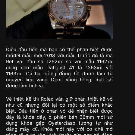
Điều đầu tiên mà bạn có thể phân biệt được
model mẫu mới 2018 với mẫu trước đó là mã
Ref với đầu số 1262xx so với mẫu 1162xx
cũng như mẫu Datejust 41 là 1263xx với
1163xx. Cả hai dòng đồng hồ được làm từ
nguyên liệu vàng Demi vàng hồng, mặt số
được làm tinh vi.
Về thiết kế thì Rolex vẫn giữ phần thiết kế vỏ
như cũ nhưng đổi lại có một số điểm khác
biệt. Đầu tiên ở phần vỏ dễ nhận biết được
đây là khóa dây, ở phiên bản 36mm mới sử
dụng khóa gập Oysterclasp tương tự như
dáng máy cũ. Khóa mới này với cơ chế mở