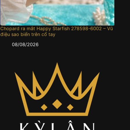
Chopard ra mắt Happy Starfish 278598-6002 – Vũ
Đồng h
điệu sao biển trên cổ tay
0
08/08/2026