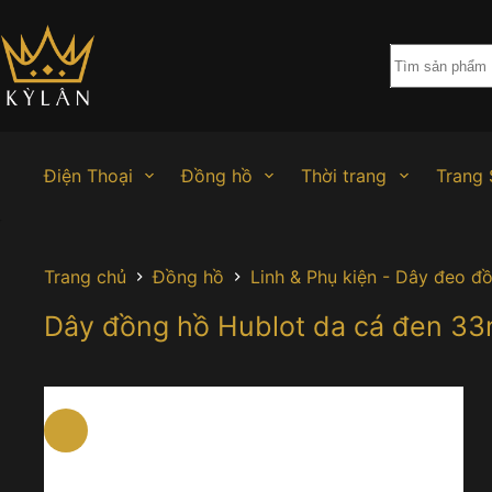
Chuyển
đến
phần
nội
dung
Điện Thoại
Đồng hồ
Thời trang
Trang 
Trang chủ
Đồng hồ
Linh & Phụ kiện - Dây đeo đ
Dây đồng hồ Hublot da cá đen 3