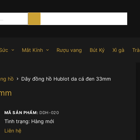
Sức
Mắt Kính
Rượu vang
Bút Ký
Xì gà
Trà
ồng hồ
Dây đồng hồ Hublot da cá đen 33mm
3mm
MÃ SẢN PHẨM:
DDH-020
Tình trạng:
Hàng mới
Liên hệ