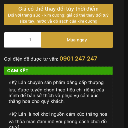
Giá có thể thay đổi tùy thời điểm
Đối với trang sức - kim cương: giá có thể thay đổi tuỳ
size tay, nước và độ sạch của kim cương
Dây
đồng
Mua ngay
hồ
Hublot
da
0901 247 247
Gọi điện để được tư vấn:
cá
đen
CAM KẾT
33mm
số
⭐️Kỳ Lân chuyên sản phẩm đẳng cấp thượng
lượng
lưu, được tuyển chọn theo tiêu chí riêng của
mình để bán sở thích và phục vụ cảm xúc
thăng hoa cho quý khách.
⭐️Kỳ Lân là nơi khơi nguồn cảm xúc thăng hoa
và thỏa mãn đam mê với phong cách chơi đồ
xa xỉ.