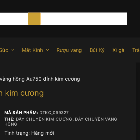
Sức
Mắt Kính
Rượu vang
Bút Ký
Xì gà
Trà
vàng hồng Au750 đính kim cương
h kim cương
MÃ SẢN PHẨM:
DTKC_099327
THẺ:
DÂY CHUYỀN KIM CƯƠNG
,
DÂY CHUYỀN VÀNG
HỒNG
Tình trạng:
Hàng mới