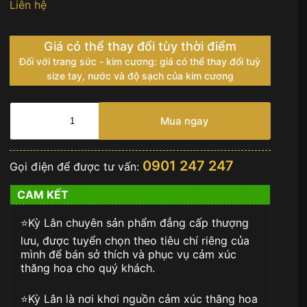
Liên hệ
Giá có thể thay đổi tùy thời điểm
Đối với trang sức - kim cương: giá có thể thay đổi tuỳ
size tay, nước và độ sạch của kim cương
Dây
chuyền
Mua ngay
vàng
hồng
Au750
0901 247 247
Gọi điện để được tư vấn:
đính
kim
CAM KẾT
cương
số
⭐️Kỳ Lân chuyên sản phẩm đẳng cấp thượng
lượng
lưu, được tuyển chọn theo tiêu chí riêng của
mình để bán sở thích và phục vụ cảm xúc
thăng hoa cho quý khách.
⭐️Kỳ Lân là nơi khơi nguồn cảm xúc thăng hoa