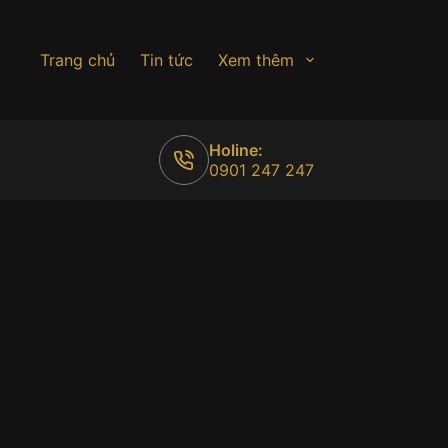
Trang chủ
Tin tức
Xem thêm
Holine:
0901 247 247