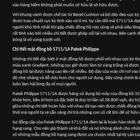
vào hàng hiếm không phải muốn sở hữu là sở hữu được.
Với khung vành được chế tác từ Bezel Cushion và bộ dây đeo cực k
được trao chuốt cực kỳ tinh xảo và tỉ mĩ. Sự cân đối mà 5711/1A đạ
người khó tính nhất khi gặp chiếc đồng hồ này cũng sẽ phải xiêu lò
rất tinh xảo bởi nhiều chi tiết được ghép nối lại với nhau. Bên cạn
bóng là vô cùng tuyệt vời.
Chi tiết mặt đồng hồ 5711/1A Patek Philippe
Những chi tiết đặc biệt ở mặt đồng hồ được phối với nhau cực kỳ tinh
màu xanh Gradient. Những cọc giờ được làm từ vàng trắng và được
đồng hồ lại được nâng cao lên rất nhiều. Độ dày của máy chỉ rơi v
độ nhẹ nhàng và dễ chịu hơn cho người sử dụng. Đây cũng chính là 
luôn làm hài lòng đa số mọi người.
Patek Philippe 5711/1A được hãng sử dụng bộ máy của đồng hồ 324
khỏe hơn, bền bỉ hơn và đặc biệt là duy trì tần số 28.800 vph, dự t
giữa những chi tiết hoàn hảo với nhau đã tạo nên được chiếc đồng h
thôi mà người ta sẽ sẵn sàng chi trả những con số rất lớn để sở hữu
Sự đẳng cấp của Patek Philippe 5711/1A đem lại là hoàn hảo nhất, 
hạng sang. Cho nên giá thành sẽ khá đắt và nó không dành cho nhữ
số những mẫu đồng hồ hạng sang được ưa chuộn nhất tại Kỳ Lân Luxur