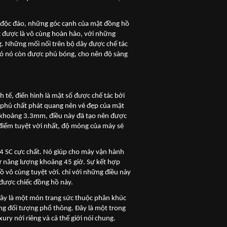
ỳ độc đáo, những góc cạnh của mặt đồng hồ
t được là vô cùng hoàn hảo, với những
ng. Những mối nối trên bộ dây được chế tác
h đó nó còn được phủ bóng, cho nên độ sáng
 tế, điển hình là mặt số được chế tác bởi
 phủ chất phát quang nên vẻ đẹp của mặt
ào khoảng 3.3mm, điều này đã tạo nên được
điểm tuyệt vời nhất, độ mỏng của máy sẽ
 SC cực chất. Nó giúp cho máy vận hành
rữ năng lượng khoảng 45 giờ. Sự kết hợp
ồ vô cùng tuyệt vời. chỉ với những điều này
 được chiếc đồng hồ này.
đây là một món trang sức thuộc phân khúc
ng đối tượng phổ thông. Đây là một trong
y nới riêng và cả thế giới nói chung.