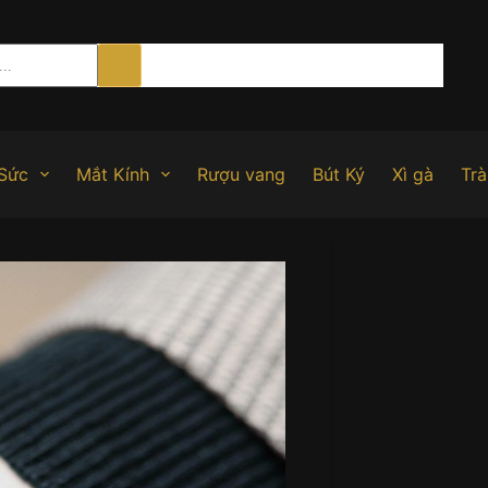
Sức
Mắt Kính
Rượu vang
Bút Ký
Xì gà
Trà