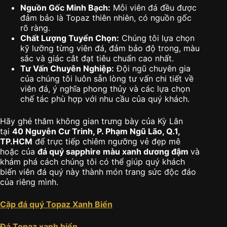
Nguồn Gốc Minh Bạch:
Mỗi viên đá đều được
đảm bảo là Topaz thiên nhiên, có nguồn gốc
rõ ràng.
Chất Lượng Tuyển Chọn:
Chúng tôi lựa chọn
kỹ lưỡng từng viên đá, đảm bảo độ trong, màu
sắc và giác cắt đạt tiêu chuẩn cao nhất.
Tư Vấn Chuyên Nghiệp:
Đội ngũ chuyên gia
của chúng tôi luôn sẵn lòng tư vấn chi tiết về
viên đá, ý nghĩa phong thủy và các lựa chọn
chế tác phù hợp với nhu cầu của quý khách.
Hãy ghé thăm không gian trưng bày của Kỳ Lân
tại
40 Nguyễn Cư Trinh, P. Phạm Ngũ Lão, Q.1,
TP.HCM
để trực tiếp chiêm ngưỡng vẻ đẹp mê
hoặc của
đá quý sapphire màu xanh dương đậm
và
khám phá cách chúng tôi có thể giúp quý khách
biến viên đá quý này thành món trang sức độc đáo
của riêng mình.
Cặp đá quý Topaz Xanh Biển
Đá Topaz xanh biển