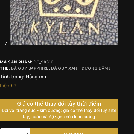
MÃ SẢN PHẨM:
DQ_98316
THẺ:
ĐÁ QUÝ SAPPHIRE
,
ĐÁ QUÝ XANH DƯƠNG ĐÂMJ
Tình trạng:
Hàng mới
Liên hệ
Giá có thể thay đổi tùy thời điểm
Đối với trang sức - kim cương: giá có thể thay đổi tuỳ size
tay, nước và độ sạch của kim cương
Đá