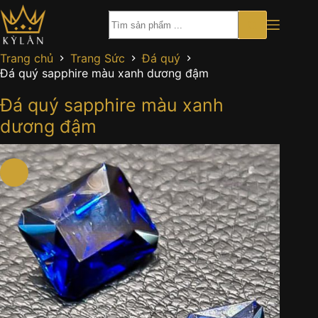
Chuyển
đến
phần
nội
Trang chủ
Trang Sức
Đá quý
dung
Đá quý sapphire màu xanh dương đậm
Đá quý sapphire màu xanh
dương đậm