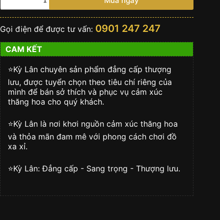
Mua ngay
quý
sapphire
màu
0901 247 247
Gọi điện để được tư vấn:
xanh
dương
CAM KẾT
đậm
số
lượng
⭐️Kỳ Lân chuyên sản phẩm đẳng cấp thượng
lưu, được tuyển chọn theo tiêu chí riêng của
mình để bán sở thích và phục vụ cảm xúc
thăng hoa cho quý khách.
⭐️Kỳ Lân là nơi khơi nguồn cảm xúc thăng hoa
và thỏa mãn đam mê với phong cách chơi đồ
xa xỉ.
⭐️Kỳ Lân: Đẳng cấp - Sang trọng - Thượng lưu.