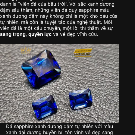
danh là “viên đá của bầu trời”. Với sắc xanh dương
đậm sâu thẳm, những viên đá quý sapphire màu
xanh dương đậm này không chỉ là một kho báu của
tự nhiên, mà còn là tuyệt tác của nghệ thuật. Mỗi
viên đá là một câu chuyện, một lời thì thầm về sự
sang trọng
,
quyền lực
và vẻ đẹp vĩnh cửu.
Đá sapphire xanh dương đậm tự nhiên với màu
xanh đại dương huyền bí, tôn vinh vẻ đẹp sang