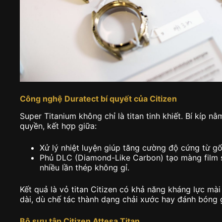
Công nghệ Duratect bí quyết của Citizen
Super Titanium không chỉ là titan tinh khiết. Bí kíp n
quyền, kết hợp giữa:
Xử lý nhiệt luyện giúp tăng cường độ cứng từ gố
Phủ DLC (Diamond-Like Carbon) tạo màng film s
nhiều lần thép không gỉ.
Kết quả là vỏ titan Citizen có khả năng kháng lực mà
dài, dù chế tác thành dạng chải xước hay đánh bóng
Bộ sưu tập Citizen Attesa Titan