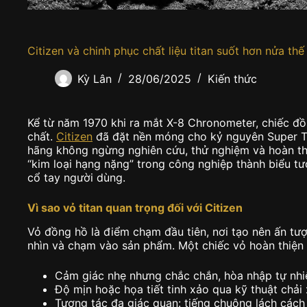
Citizen và chinh phục chất liệu titan suốt hơn nửa thế
Kỳ Lân
28/06/2025
Kiến thức
Kể từ năm 1970 khi ra mắt X-8 Chronometer, chiếc đồ
chất.
Citizen
đã đặt nền móng cho kỷ nguyên Super Tit
hãng không ngừng nghiên cứu, thử nghiệm và hoàn thiện
“kim loại hạng nặng” trong công nghiệp thành biểu tượ
cổ tay người dùng.
Vì sao vỏ titan quan trọng đối với Citizen
Vỏ đồng hồ là điểm chạm đầu tiên, nơi tạo nên ấn tượ
nhìn và chạm vào sản phẩm. Một chiếc vỏ hoàn thiện 
Cảm giác nhẹ nhưng chắc chắn, hòa nhập tự nhiê
Độ mịn hoặc họa tiết tinh xảo qua kỹ thuật chải
Tương tác đa giác quan: tiếng chuông lách cách