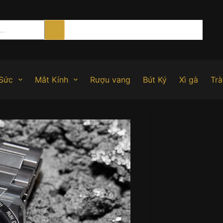
Sức
Mắt Kính
Rượu vang
Bút Ký
Xì gà
Trà