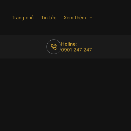
Trang chủ
Tin tức
Xem thêm
Holine:
0901 247 247