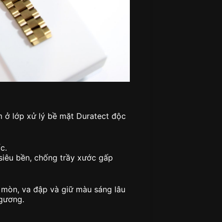
ằm ở lớp xử lý bề mặt Duratect độc
c.
iêu bền, chống trầy xước gấp
i mòn, va đập và giữ màu sáng lâu
 gương.