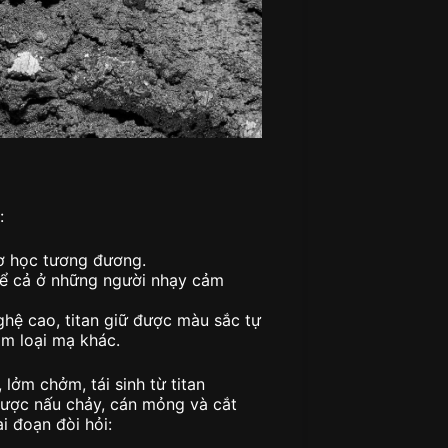
:
ơ học tương đương.
 kể cả ở những người nhạy cảm
hệ cao, titan giữ được màu sắc tự
im loại mạ khác.
 lởm chởm, tái sinh từ titan
 được nấu chảy, cán mỏng và cắt
i đoạn đòi hỏi: