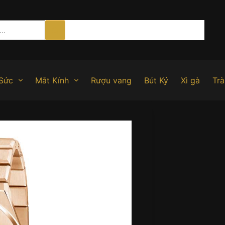
Sức
Mắt Kính
Rượu vang
Bút Ký
Xì gà
Trà