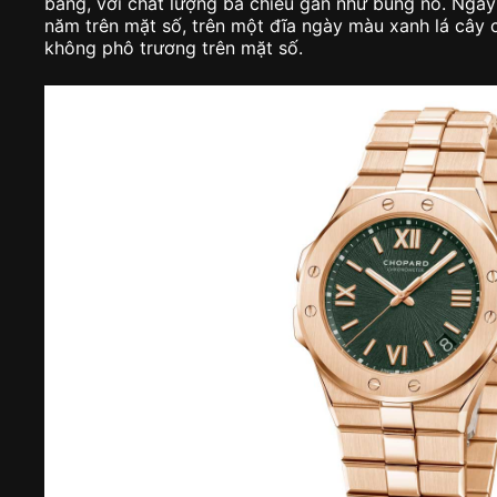
bàng, với chất lượng ba chiều gần như bùng nổ. Ngà
năm trên mặt số, trên một đĩa ngày màu xanh lá cây c
không phô trương trên mặt số.