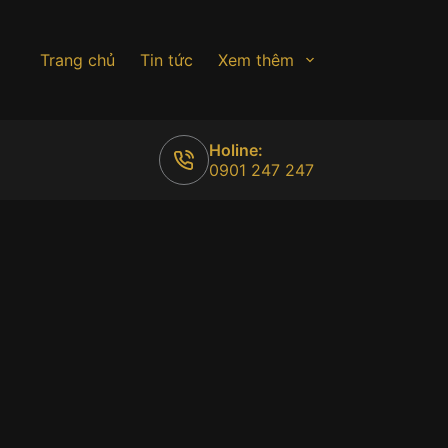
Trang chủ
Tin tức
Xem thêm
Holine:
0901 247 247