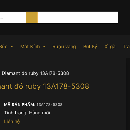
Sức
Mắt Kính
Rượu vang
Bút Ký
Xì gà
Trà
u Diamant đỏ ruby 13A178-5308
mant đỏ ruby 13A178-5308
MÃ SẢN PHẨM:
13A178-5308
Tình trạng:
Hàng mới
Liên hệ