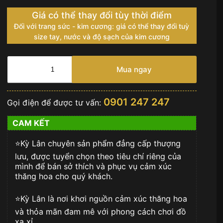
Giá có thể thay đổi tùy thời điểm
Đối với trang sức - kim cương: giá có thể thay đổi tuỳ
size tay, nước và độ sạch của kim cương
Đồng
hồ
Mua ngay
Chopard
L’Heure
du
0901 247 247
Gọi điện để được tư vấn:
Diamant
đỏ
CAM KẾT
ruby
13A178-
⭐️Kỳ Lân chuyên sản phẩm đẳng cấp thượng
5308
số
lưu, được tuyển chọn theo tiêu chí riêng của
lượng
mình để bán sở thích và phục vụ cảm xúc
thăng hoa cho quý khách.
⭐️Kỳ Lân là nơi khơi nguồn cảm xúc thăng hoa
và thỏa mãn đam mê với phong cách chơi đồ
xa xỉ.