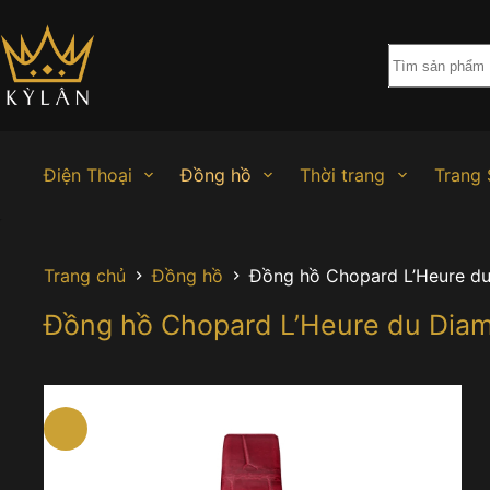
Chuyển
đến
phần
nội
dung
Điện Thoại
Đồng hồ
Thời trang
Trang 
Trang chủ
Đồng hồ
Đồng hồ Chopard L’Heure d
Đồng hồ Chopard L’Heure du Dia