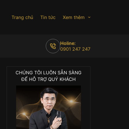
Trang chủ
Tin tức
Xem thêm
Holine:
0901 247 247
CHÚNG TÔI LUÔN SẴN SÀNG
ĐỂ HỖ TRỢ QUÝ KHÁCH