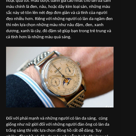
hoặc quá tối. Màu được đánh giá cao nhất cho làn da sẫm
màu chính là đen, nâu, hoặc dây kim loại sán, những màu
sắc này sẽ tôn lên nét đẹp đơn giản và cá tính của người
đẹo nhiều hơn. Riêng với những người có làn da ngâm đen
thì nên lựa chọn những màu như nâu đậm, đen, xanh
dương, xanh lá cây, đỏ đậm sẽ giúp bạn trong trẻ trung và
cá tính hơn là những màu quá sáng.
Đối với phái mạnh và những người có làn da sáng, cũng
giống như nữ giới đối với những người đàn ông có làn da
trắng sáng thì việc lựa chọn đồng hồ rất dễ dàng. Tuy