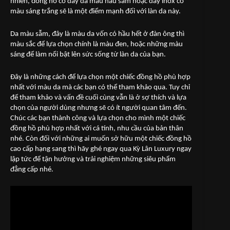
nhiên, đồng hồ có dây da màu nâu sẫm hoặc dây inox có
màu sáng trắng sẽ là một điểm mạnh đối với làn da này.
Da màu sẫm, đây là màu da vốn có hầu hết ở đàn ông thì
màu sắc để lựa chọn chính là màu đen, hoặc những màu
sáng để làm nổi bật lên sức sống từ làn da của bạn.
Đây là những cách để lựa chọn một chiếc đồng hồ phù hợp
nhất với màu da mà các bạn có thể tham khảo qua. Tuy chỉ
để tham khảo và vấn đề cuối cùng vẫn là ở sợ thích và lựa
chọn của người dùng nhưng sẽ có ít người quan tâm đến.
Chúc các bạn thành công và lựa chọn cho mình một chiếc
đồng hồ phù hợp nhất với cá tính, nhu cầu của bản thân
nhé. Còn đối với những ai muốn sở hữu một chiếc đồng hồ
cao cấp hạng sang thì hãy ghé ngay qua Kỳ Lân Luxury ngay
lập tức để tận hưởng và trải nghiệm những siêu phẩm
đẳng cấp nhé.