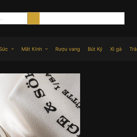
Sức
Mắt Kính
Rượu vang
Bút Ký
Xì gà
Trà