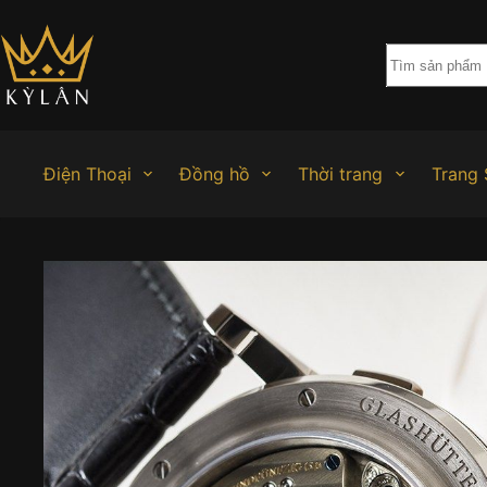
Chuyển
đến
phần
nội
dung
Điện Thoại
Đồng hồ
Thời trang
Trang 