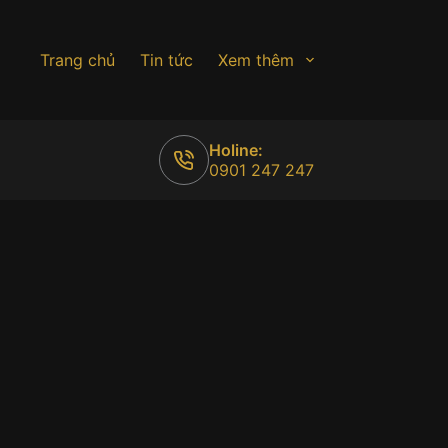
Trang chủ
Tin tức
Xem thêm
Holine:
0901 247 247