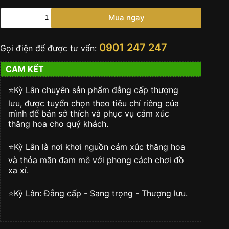
Bông
Mua ngay
tai
vàng
trắng
0901 247 247
Gọi điện để được tư vấn:
Au750
đính
CAM KẾT
kim
cương
và
⭐️Kỳ Lân chuyên sản phẩm đẳng cấp thượng
sapphire
lưu, được tuyển chọn theo tiêu chí riêng của
vàng
mình để bán sở thích và phục vụ cảm xúc
số
thăng hoa cho quý khách.
lượng
⭐️Kỳ Lân là nơi khơi nguồn cảm xúc thăng hoa
và thỏa mãn đam mê với phong cách chơi đồ
xa xỉ.
⭐️Kỳ Lân: Đẳng cấp - Sang trọng - Thượng lưu.