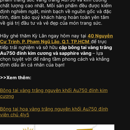
chất lượng cao nhất. Mỗi sản phẩm đều được kiểm
định nghiêm ngặt, minh bạch về nguồn gốc và đặc
tính, đảm bảo quý khách hàng hoàn toàn yên tâm
về giá trị đầu tư và vẻ đẹp của món trang sức.
Hãy ghé thăm Kỳ Lân ngay hôm nay tại
40 Nguyễn
Cư Trinh, P. Phạm Ngũ Lão, Q.1, TP.HCM
để trực
tiếp trải nghiệm và sở hữu
cặp bông tai vàng trắng
Au750 đính kim cương và sapphire vàng
– lựa
chọn tuyệt vời để nâng tầm phong cách và khẳng
định dấu ấn cá nhân của bạn!
>>Xem thêm:
Bông tai vàng trắng nguyên khối Au750 đính kim
cương
Bông tai hoa vàng trắng nguyên khối Au750 đính
viên chủ 4ly5