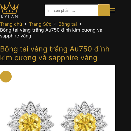
Chuyển
đến
phần
nội
Trang chủ
Trang Sức
Bông tai
dung
Bông tai vàng trắng Au750 đính kim cương và
sapphire vàng
Bông tai vàng trắng Au750 đính
kim cương và sapphire vàng