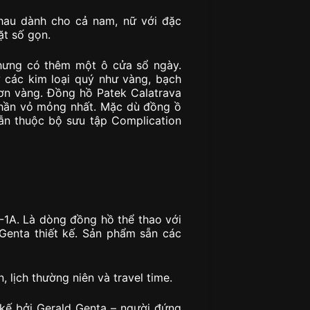
hau dành cho cả nam, nữ với đặc
ặt số gọn.
hưng có thêm một ô cửa sổ ngày.
các kim loại quý như vàng, bạch
hơn vàng. Đồng hồ Patek Calatrava
phần vỏ mỏng nhất. Mặc dù đồng ồ
ẫn thuộc bộ sưu tập Complication
0 -1A. Là dòng đồng hồ thể thao với
Genta thiết kế. Sản phẩm sẵn các
, lịch thường niên và travel time.
 kế bởi Gerald Genta – người đứng