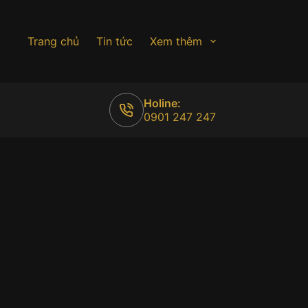
Trang chủ
Tin tức
Xem thêm
Holine:
0901 247 247