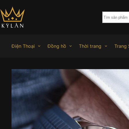
Chuyển
đến
phần
nội
dung
Điện Thoại
Đồng hồ
Thời trang
Trang 