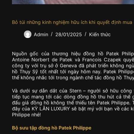
Bỏ túi những kinh nghiệm hữu ích khi quyết định mua
Admin
28/01/2025
Kiến thức
Nguồn gốc của thương hiệu đồng hồ Patek Phili
Antoine Norbert de Patek và Francois Czapek quyết
công ty với trụ sở ở Geneva đã phát triển không ng
hồ Thụy Sỹ tốt nhất tới ngày hôm nay. Patek Philip
thể không nhắc tới trong ngành chế tác đồng hồ Thụy
Và dưới sự dẫn dắt của Stern – người sở hữu công 
tiếp tục mang tới các dòng đồng hồ thu hút cả thế 
đấu giá đồng hồ không thể thiếu tên Patek Philippe. 
đây của KỲ LÂN LUXURY sẽ bật mý với bạn về các k
Philippe nhé!
Bộ sưu tập đồng hồ Patek Philippe