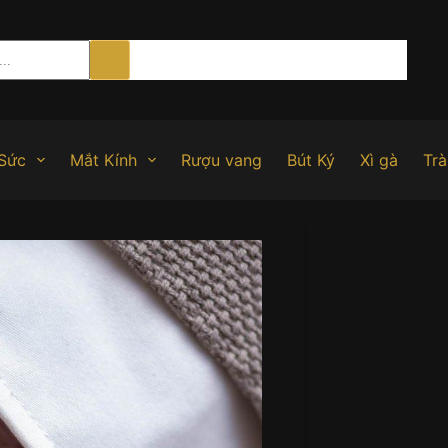
Sức
Mắt Kính
Rượu vang
Bút Ký
Xì gà
Trà