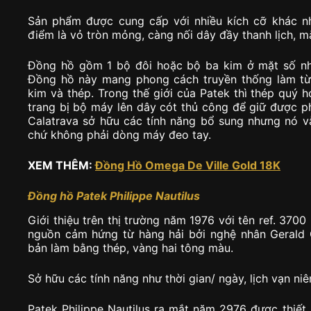
Sản phẩm được cung cấp với nhiều kích cỡ khác n
điểm là vỏ tròn mỏng, càng nối dây đầy thanh lịch, m
Đồng hồ gồm 1 bộ đôi hoặc bộ ba kim ở mặt số n
Đồng hồ này mang phong cách truyền thống làm từ 
kim và thép. Trong thế giới của Patek thì thép quý 
trang bị bộ máy lên dây cót thủ công để giữ được 
Calatrava sở hữu các tính năng bổ sung nhưng nó v
chứ không phải dòng máy đeo tay.
XEM THÊM:
Đồng Hồ Omega De Ville Gold 18K
Đồng hồ Patek Philippe Nautilus
Giới thiệu trên thị trường năm 1976 với tên ref. 370
nguồn cảm hứng từ hàng hải bởi nghệ nhân Gerald 
bản làm bằng thép, vàng hai tông màu.
Sở hữu các tính năng như thời gian/ ngày, lịch vạn niên
Patek Philippe Nautilus ra mắt năm 2976 được thiết