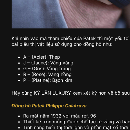
Khi nhìn vào mã tham chiếu của Patek thì một yếu tố
cái biểu thị vật liệu sử dụng cho đồng hồ như:
A – (Acier): Thép
J – (Jaune): Vàng vàng
G – (Gris): Vàng trắng
R – (Rose): Vàng hồng
P – (Platine): Bạch kim
Hãy cùng KỲ LÂN LUXURY xem xét kỹ hơn về bộ sưu t
Đồng hồ Patek Philippe Calatrava
Ra mắt năm 1932 với mẫu ref. 96
Thiết kế tròn mỏng được chế tác từ vàng và bạ
Tính năng hiển thị thời igan và phần mặt số thời