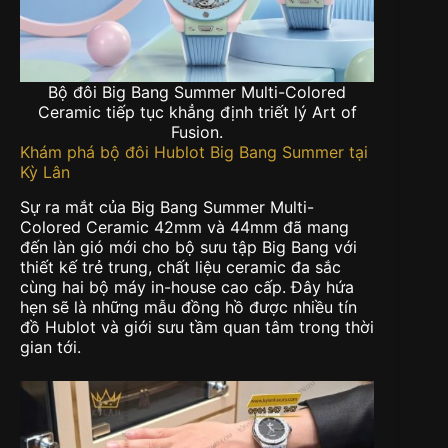
Bộ đôi Big Bang Summer Multi-Colored
Ceramic tiếp tục khẳng định triết lý Art of
Fusion.
Khám phá bộ đôi Hublot Big Bang Summer tại
Kỳ Lân
Sự ra mắt của Big Bang Summer Multi-
Colored Ceramic 42mm và 44mm đã mang
đến làn gió mới cho bộ sưu tập Big Bang với
thiết kế trẻ trung, chất liệu ceramic đa sắc
cùng hai bộ máy in-house cao cấp. Đây hứa
hẹn sẽ là những mẫu đồng hồ được nhiều tín
đồ Hublot và giới sưu tầm quan tâm trong thời
gian tới.