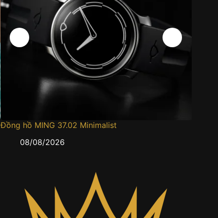
Đồng hồ MING 37.02 Minimalist
Đồng h
08/08/2026
0