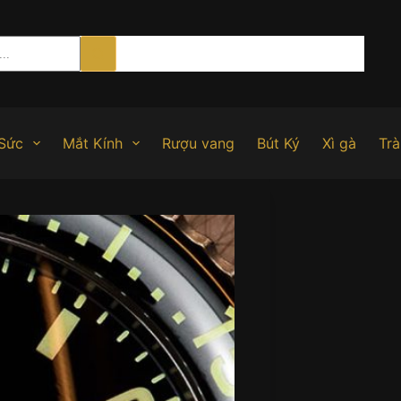
Sức
Mắt Kính
Rượu vang
Bút Ký
Xì gà
Trà