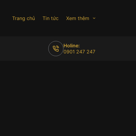
Trang chủ
Tin tức
Xem thêm
Holine:
0901 247 247