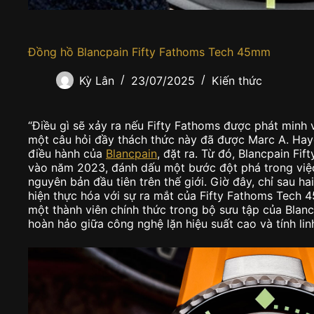
Đồng hồ Blancpain Fifty Fathoms Tech 45mm
Kỳ Lân
23/07/2025
Kiến thức
“Điều gì sẽ xảy ra nếu Fifty Fathoms được phát minh và
một câu hỏi đầy thách thức này đã được Marc A. Hay
điều hành của
Blancpain
, đặt ra. Từ đó, Blancpain F
vào năm 2023, đánh dấu một bước đột phá trong việc 
nguyên bản đầu tiên trên thế giới. Giờ đây, chỉ sau h
hiện thực hóa với sự ra mắt của Fifty Fathoms Tech
một thành viên chính thức trong bộ sưu tập của Blanc
hoàn hảo giữa công nghệ lặn hiệu suất cao và tính linh