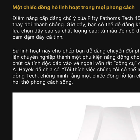
Một chiếc đồng hồ linh hoạt trong mọi phong cách
Điểm nâng cấp đáng chú ý của Fifty Fathoms Tech 4
thay đổi nhanh chóng. Giờ đây, bạn có thể dễ dàng k
lựa chọn dây cao su chất lượng cao: từ màu đen cổ đi
cam đậm đầy cá tính.
Sự linh hoạt này cho phép bạn dễ dàng chuyển đổi p
lặn chuyên nghiệp thành một phụ kiện năng động cho
chút cá tính độc đáo vào vẻ ngoài vốn rất “công cụ”
A. Hayek đã chia sẻ, “Tôi thích việc chúng tôi có t
dòng Tech, chứng minh rằng một chiếc đồng hồ lặn 
hơi thở phong cách sống.”