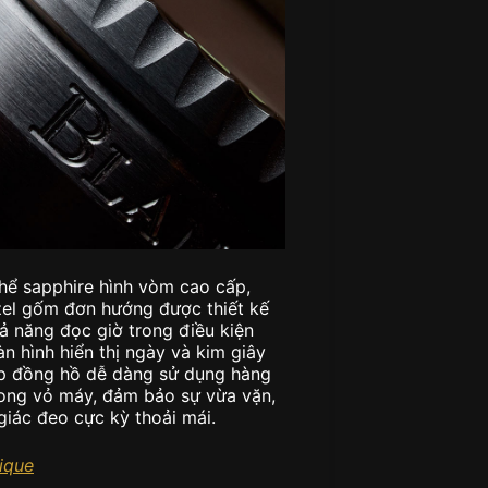
hể sapphire hình vòm cao cấp,
ezel gốm đơn hướng được thiết kế
ả năng đọc giờ trong điều kiện
n hình hiển thị ngày và kim giây
úp đồng hồ dễ dàng sử dụng hàng
rong vỏ máy, đảm bảo sự vừa vặn,
giác đeo cực kỳ thoải mái.
ique