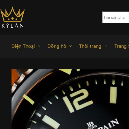
Chuyển
đến
phần
nội
dung
Điện Thoại
Đồng hồ
Thời trang
Trang 