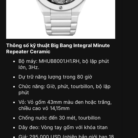
Thông số kỹ thuật Big Bang Integral Minute
Repeater Ceramic
Bộ máy: MHUB8001.H1.RH, bộ lặp phút
lớn, 3Hz.
Dự trữ năng lượng trong 80 giờ
Chức năng: Giờ, phút, tourbillon, bộ lặp
phút
Vỏ: Vỏ gốm 43mm màu đen hoặc trắng,
chiều cao vỏ 14,15mm
Chống nước đến 30 mét, tourbillon
Dây đeo: Vòng tay gốm với khóa titan
Giá: 295.000 USD (phiên bản giới hạn 18