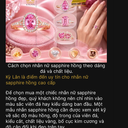
Cách chọn nhẫn nữ sapphire hồng theo dáng
đá và chất liệu.
Kỳ Lân là điểm đến uy tín cho nhẫn nữ
sapphire hồng cao cấp
Để chọn mua một chiếc nhẫn nữ sapphire
hồng đẹp, quý khách không nên chỉ nhìn vào
màu sắc viên đá hay kiểu dáng ban đầu. Một
mẫu nhẫn sapphire hồng cần được xem xét kỹ
về sắc độ màu hồng, độ trong của viên đá,
kiểu cắt, chất liệu vàng, bố cục kim cương và
độ cân đối khi đeo trên tay.