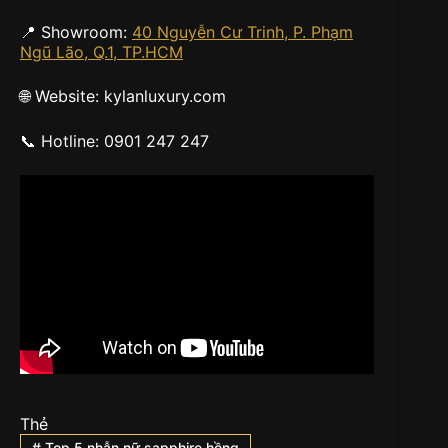
📍 Showroom:
40 Nguyễn Cư Trinh, P. Phạm
Ngũ Lão, Q.1, TP.HCM
🌐 Website: kylanluxury.com
📞 Hotline: 0901 247 247
Thẻ
#
Top 5 nhẫn nữ sapphire hồng