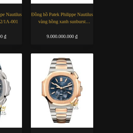
pe Nautilus
Đồng hồ Patek Philippe Nautilus
12/1A-001
vàng hồng xanh sunburst
5990/1R-001
00
₫
9.000.000.000
₫