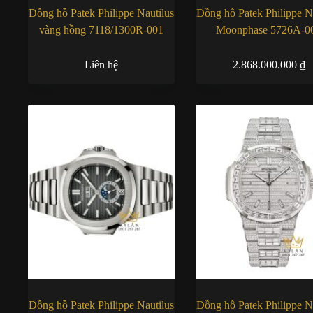
Đồng hồ Patek Philippe Nautilus
Đồng hồ Patek Philippe N
vàng hồng 7118/1300R-001
Moonphase 5726A-0
Liên hệ
2.868.000.000
₫
Đồng hồ Patek Philippe Nautilus
Đồng hồ Patek Philippe N