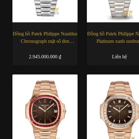
Đồng hồ Patek Philippe Nautilus
Đồng hồ Patek Philippe N
Chronograph mặt số đen
Platinum xanh sunbur
5980/1A-014
5610/1P-001
2.945.000.000
₫
Liên hệ