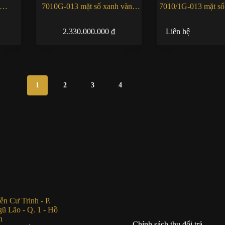
7010G-013 mặt số xanh vành
7010/1G-013 mặt số
kim cương
2.330.000.000
₫
Liên hệ
1
2
3
4
n Cư Trinh - P.
ũ Lão - Q. 1 - Hồ
h
Chính sách thu đổi trả