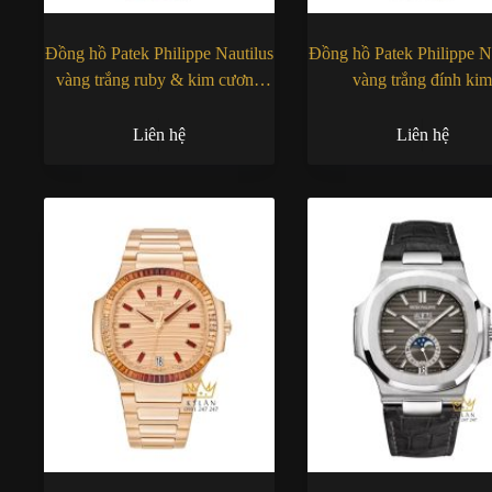
Đồng hồ Patek Philippe Nautilus
Đồng hồ Patek Philippe N
vàng trắng ruby & kim cương
vàng trắng đính ki
5990/1422G-001
5980/1400G-010
Liên hệ
Liên hệ