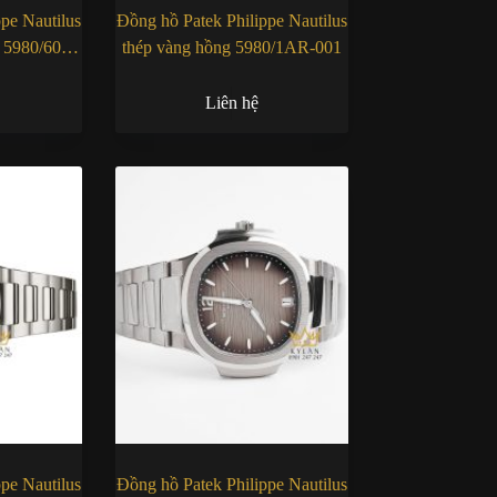
pe Nautilus
Đồng hồ Patek Philippe Nautilus
m 5980/60G-
thép vàng hồng 5980/1AR-001
Liên hệ
pe Nautilus
Đồng hồ Patek Philippe Nautilus