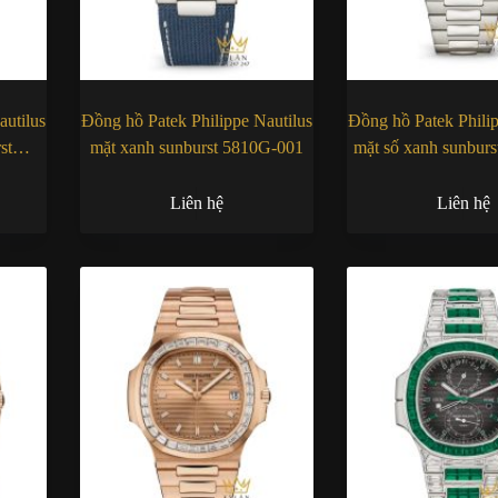
autilus
Đồng hồ Patek Philippe Nautilus
Đồng hồ Patek Philip
st
mặt xanh sunburst 5810G-001
mặt số xanh sunburs
001
Liên hệ
Liên hệ