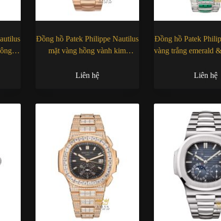
autilus
Đồng hồ Patek Philippe Nautilus
Đồng hồ Patek Philip
uông
mặt vàng hồng vành kim
vàng trắng emerald 
5723/1R-001
5990/1423G-
Liên hệ
Liên hệ