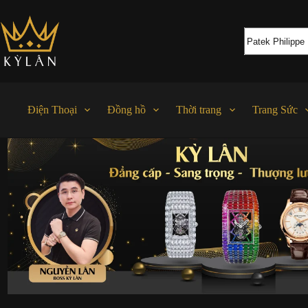
Chuyển
đến
phần
nội
dung
Điện Thoại
Đồng hồ
Thời trang
Trang Sức