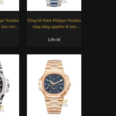
pe Nautilus
Đồng hồ Patek Philippe Nautilus
& kim cương
vàng trắng sapphire & kim
001
cương 5990/1421G-001
Liên hệ