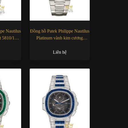
pe Nautilus
Đồng hồ Patek Philippe Nautilus
t 5810/1G-
Platinum vành kim cương
5711/110P-001
Liên hệ