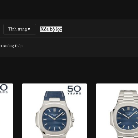
Xóa bộ lọc
Tình trạng
▼
o xuống thấp