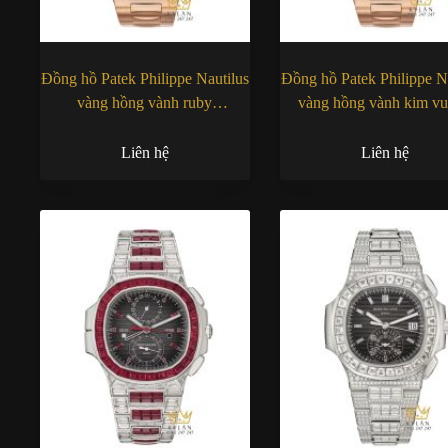
Đồng hồ Patek Philippe Nautilus
Đồng hồ Patek Philippe N
vàng hồng vành ruby
vàng hồng vành kim v
5723/112R-001
5723/1R-010
Liên hệ
Liên hệ