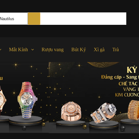
Mắt Kính
Rượu vang
Bút Ký
Xì gà
Trà