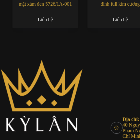
mặt xám đen 5726/1A-001
đính full kim cương
5811/1460G-001
Liên hệ
Liên hệ
Địa chỉ:
40 Nguyễ
Phạm Ng
Chí Min