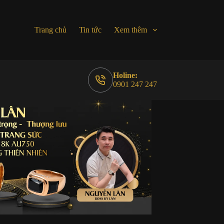
Trang chủ
Tin tức
Xem thêm
Holine:
0901 247 247