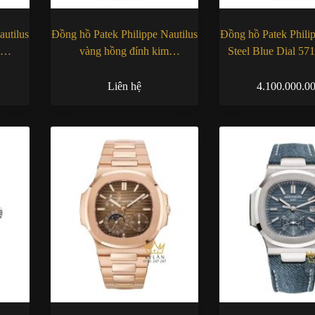
autilus
Đồng hồ Patek Philippe Nautilus
Đồng hồ Patek Philip
m
vàng hồng đính kim
Steel Blue Dial 57
5980/1400R-011
Liên hệ
4.100.000.0