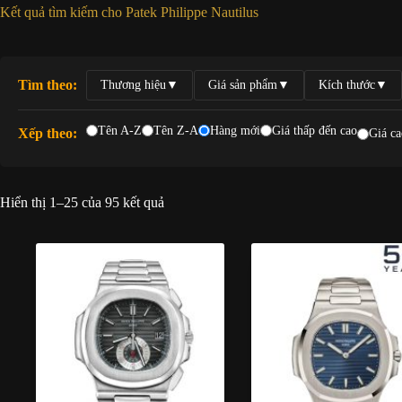
Kết quả tìm kiếm cho Patek Philippe Nautilus
Tìm theo:
Thương hiệu
▼
Giá sản phẩm
▼
Kích thước
▼
Tên A-Z
Tên Z-A
Hàng mới
Giá thấp đến cao
Xếp theo:
Giá ca
Được
Hiển thị 1–25 của 95 kết quả
sắp
xếp
theo
mới
nhất